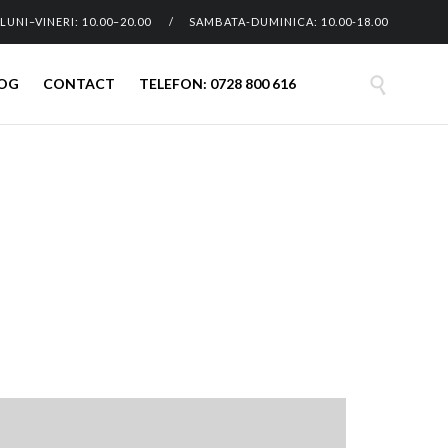
LUNI–VINERI: 10.00–20.00 / SAMBATA-DUMINICA: 10.00-18.00
Skip

OG
CONTACT
TELEFON: 0728 800 616
to
content