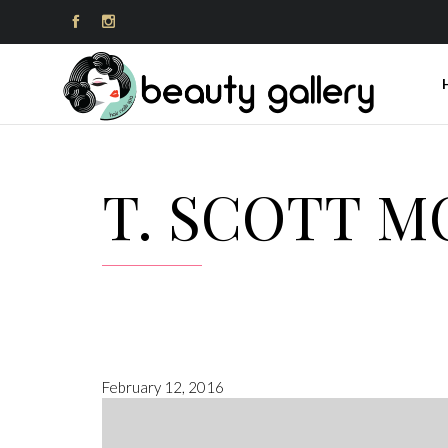


T. SCOTT 
February 12, 2016