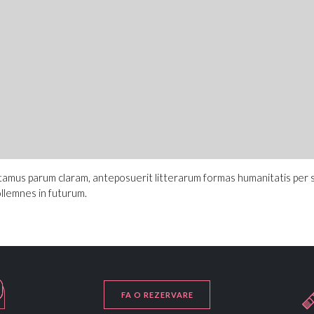
tamus parum claram, anteposuerit litterarum formas humanitatis per
ollemnes in futurum.

FA O REZERVARE