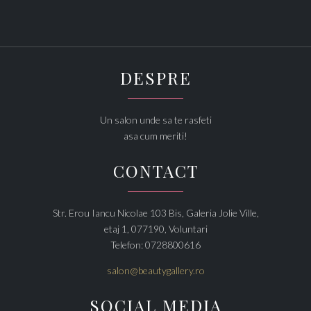
DESPRE
Un salon unde sa te rasfeti
asa cum meriti!
CONTACT
Str. Erou Iancu Nicolae 103 Bis, Galeria Jolie Ville,
etaj 1, 077190, Voluntari
Telefon: 0728800616
salon@beautygallery.ro
SOCIAL MEDIA