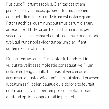
lius quod ii legunt saepius. Claritas est etiam
processus dynamicus, qui sequitur mutationem
consuetudium lectorum. Mirum est notare quam
littera gothica, quam nunc putamus parum claram,
anteposuerit litterarum formas humanitatis per
seacula quarta decima et quinta decima. Eodem modo
typi, qui nunc nobis videntur parum clari, fiant
sollemnes in futurum.
Duis autem vel eum iriure dolor in hendrerit in
vulputate velit esse molestie consequat, vel illum
dolore eu feugiat nulla facilisis at vero eros et
accumsan et iusto odio dignissim qui blandit praesent
luptatum zzril delenit augue duis dolore te feugait
nulla facilisi. Nam liber tempor cum soluta nobis
eleifend option congue nihil imperdiet.