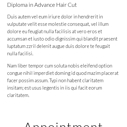
Diploma in Advance Hair Cut
Duis autem vel eum iriure dolor in hendrerit in
vulputate velit esse molestie consequat, vel illum
dolore eu feugiat nulla facilisis at vero eros et
accumsan et iusto odio dignissim qui blandit praesent
luptatum zzril delenit augue duis dolore te feugait
nulla facilisi.
Nam liber tempor cum soluta nobis eleifend option
congue nihil imperdiet doming id quod mazim placerat
facer possim assum. Typi non habent claritatem
insitam; est usus legentis in iis qui facit eorum
claritatem.
Appointment