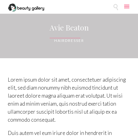

Skip
to
Avie Beaton
content
HAIRDRESSER
Lorem ipsum dolor sit amet, consectetuer adipiscing
elit, sed diam nonummy nibh euismod tincidunt ut
laoreet dolore magna aliquam erat volutpat. Ut wisi
enim ad minim veniam, quis nostrud exerci tation
ullamcorper suscipit lobortis nisl ut aliquip ex ea
commodo consequat.
Duis autem vel eum iriure dolor in hendrerit in