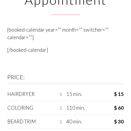
[booked-calendar year=”” month=”” switcher=””
calendar=””]
[/booked-calendar]
PRICE:
HAIRDRYER
15 min.
$ 15

COLORING
110 min.
$ 60

BEARD TRIM
40 min.
$ 30
