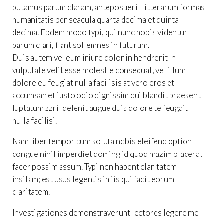
putamus parum claram, anteposuerit litterarum formas
humanitatis per seacula quarta decima et quinta
decima. Eodem modo typi, qui nunc nobis videntur
parum clari, fiant sollemnes in futurum.
Duis autem vel eum iriure dolor in hendrerit in
vulputate velit esse molestie consequat, vel illum
dolore eu feugiat nulla facilisis at vero eros et
accumsan et iusto odio dignissim qui blandit praesent
luptatum zzril delenit augue duis dolore te feugait
nulla facilisi.
Nam liber tempor cum soluta nobis eleifend option
congue nihil imperdiet doming id quod mazim placerat
facer possim assum. Typi non habent claritatem
insitam; est usus legentis in iis qui facit eorum
claritatem.
Investigationes demonstraverunt lectores legere me