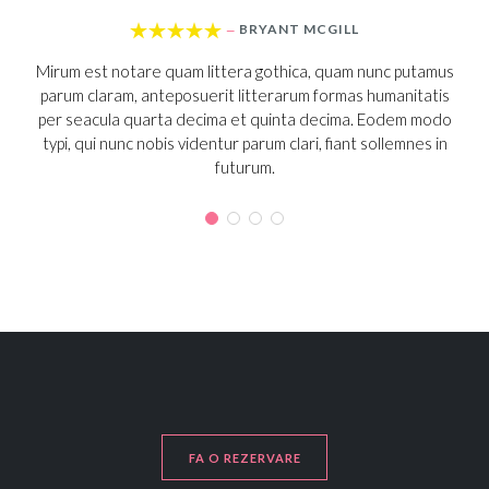





BRYANT MCGILL
—
Mirum est notare quam littera gothica, quam nunc putamus
Mi
parum claram, anteposuerit litterarum formas humanitatis
pa
per seacula quarta decima et quinta decima. Eodem modo
pe
typi, qui nunc nobis videntur parum clari, fiant sollemnes in
t
futurum.
FA O REZERVARE